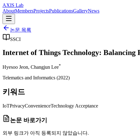
AXIS Lab
About
Members
Projects
Publications
Gallery
News
논문 목록
SSCI
Internet of Things Technology: Balancing
*
Hyesoo Jeon
,
Changjun Lee
Telematics and Informatics
(
2022
)
키워드
IoT
Privacy
Convenience
Technology Acceptance
논문 바로가기
외부 링크가 아직 등록되지 않았습니다.