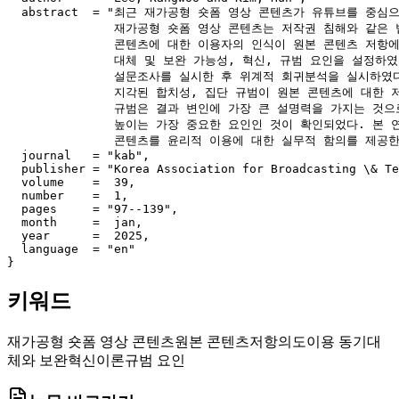
  abstract  = "최근 재가공형 숏폼 영상 콘텐츠가 유튜브를 중
               재가공형 숏폼 영상 콘텐츠는 저작권 침해와 같
               콘텐츠에 대한 이용자의 인식이 원본 콘텐츠 저
               대체 및 보완 가능성, 혁신, 규범 요인을 설정
               설문조사를 실시한 후 위계적 회귀분석을 실시하였
               지각된 합치성, 집단 규범이 원본 콘텐츠에 대
               규범은 결과 변인에 가장 큰 설명력을 가지는 
               높이는 가장 중요한 요인인 것이 확인되었다. 
               콘텐츠를 윤리적 이용에 대한 실무적 함의를 제공한다
  journal   = "kab",

  publisher = "Korea Association for Broadcasting \& Te
  volume    =  39,

  number    =  1,

  pages     = "97--139",

  month     =  jan,

  year      =  2025,

  language  = "en"

키워드
재가공형 숏폼 영상 콘텐츠
원본 콘텐츠
저항의도
이용 동기
대
체와 보완
혁신이론
규범 요인