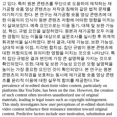
고 있다. 특히 원본 콘텐츠를 무단으로 도용하여 제작하는 재
가공형 숏폼 영상 콘텐츠는 저작권 침해와 같은 법적 문제를
야기하기도 한다. 본 연구는 재가공형 숏폼 영상 콘텐츠에 대
한 이용자의 인식이 원본 콘텐츠 저항에 어떠한 영향을 미치는
지 살펴보았다. 예측 요인으로는 이용 동기, 대체 및 보완 가능
성, 혁신, 규범 요인을 설정하였다. 원본과 재가공형 모두 이용
한 경험이 있는 이들을 대상으로 설문조사를 실시한 후 위계적
회귀분석을 실시하였다. 분석 결과, 대체 가능성, 보완 가능성,
상대적 비용 이점, 지각된 합치성, 집단 규범이 원본 콘텐츠에
대한 저항의도에 유의미한 영향을 미치는 것으로 나타났다. 특
히 집단 규범은 결과 변인에 가장 큰 설명력을 가지는 것으로
확인되었다. 또한, 대체 및 보완 가능성 요인은 모형 설명력을
높이는 가장 중요한 요인인 것이 확인되었다. 본 연구는 원본
콘텐츠의 저작권을 보호하는 동시에 재가공형 숏폼 영상 콘텐
츠를 윤리적 이용에 대한 실무적 함의를 제공한다.The
prevalence of re-edited short-form video content, particularly on
platforms like YouTube, has been on the rise. However, the creation
of such content often involves unauthorized use of original
materials, leading to legal issues such as copyright infringement.
This study investigates how user perceptions of re-edited short-form
video content influence their resistance intention toward original
content. Predictive factors include user motivation, substitution and